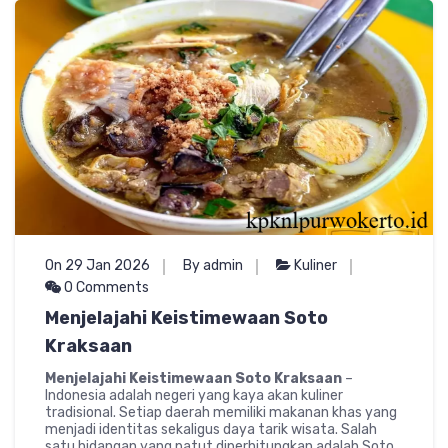
On 29 Jan 2026
By admin
Kuliner
0 Comments
Menjelajahi Keistimewaan Soto
Kraksaan
Menjelajahi Keistimewaan Soto Kraksaan
–
Indonesia adalah negeri yang kaya akan kuliner
tradisional. Setiap daerah memiliki makanan khas yang
menjadi identitas sekaligus daya tarik wisata. Salah
satu hidangan yang patut diperhitungkan adalah Soto