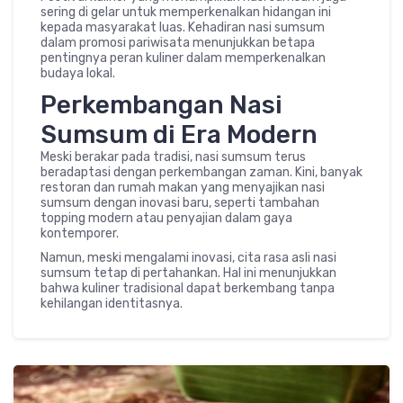
sering di gelar untuk memperkenalkan hidangan ini
kepada masyarakat luas. Kehadiran nasi sumsum
dalam promosi pariwisata menunjukkan betapa
pentingnya peran kuliner dalam memperkenalkan
budaya lokal.
Perkembangan Nasi
Sumsum di Era Modern
Meski berakar pada tradisi, nasi sumsum terus
beradaptasi dengan perkembangan zaman. Kini, banyak
restoran dan rumah makan yang menyajikan nasi
sumsum dengan inovasi baru, seperti tambahan
topping modern atau penyajian dalam gaya
kontemporer.
Namun, meski mengalami inovasi, cita rasa asli nasi
sumsum tetap di pertahankan. Hal ini menunjukkan
bahwa kuliner tradisional dapat berkembang tanpa
kehilangan identitasnya.