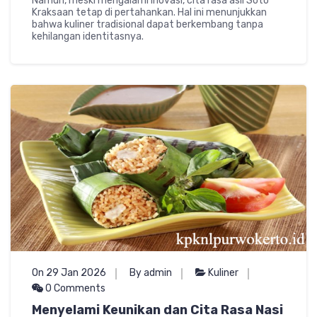
Namun, meski mengalami inovasi, cita rasa asli Soto
Kraksaan tetap di pertahankan. Hal ini menunjukkan
bahwa kuliner tradisional dapat berkembang tanpa
kehilangan identitasnya.
On 29 Jan 2026
By admin
Kuliner
0 Comments
Menyelami Keunikan dan Cita Rasa Nasi