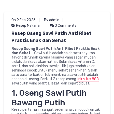
On 9 Feb 2026
By admin
Resep Makanan
0 Comments
Resep Oseng Sawi Putih Anti Ribet
Praktis Enak dan Sehat
Resep Oseng Sawi Putih Anti Ribet Praktis Enak
dan Sehat
– Sawi putih adalah salah satu sayuran
favorit di rumah karena rasanya yang segar, mudah
diolah, dan kaya akan nutrisi. Selain kaya vitamin C,
serat, dan antioksidan, sawi putih juga rendah kalori
sehingga cocok untuk menu sehat sehari-hari. Salah
satu cara terbaik untuk menikmati sawi putih adalah
dengan di-oseng. Berikut 3 resep oseng
link situs 888
sawi putih yang praktis, lezat, dan cepat dibuat.
1. Oseng Sawi Putih
Bawang Putih
Resep pertama ini sangat sederhana dan cocok untuk
pemula. Hanya membutuhkan beberapa bahan, tetapi