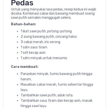
Pedas
Untuk yang menyukai rasa pedas, resep kedua ini wajib
dicoba. Kombinasi cabai dan bawang membuat oseng
sawi putih semakin menggugah selera.
Bahan-bahan:
1 ikat sawi putih, potong-potong
2 siung bawang putih, cincang halus
3 cabai merah, iris serong
1 sdm saus tiram
1 sdt kecap asin
1 sdm minyak untuk menumis
Cara membuat:
Panaskan minyak, tumis bawang putih hingga
harum.
Masukkan cabai merah, tumis sebentar hingga
layu.
Tambahkan sawi putih, aduk rata.
Tambahkan saus tiram dan kecap asin, masak
hingga sawi layu.