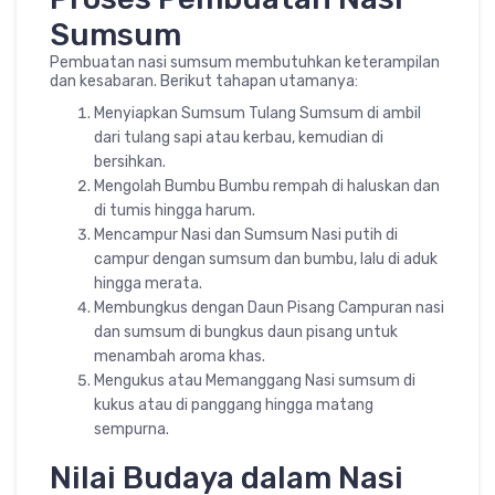
Sumsum
Pembuatan nasi sumsum membutuhkan keterampilan
dan kesabaran. Berikut tahapan utamanya:
Menyiapkan Sumsum Tulang Sumsum di ambil
dari tulang sapi atau kerbau, kemudian di
bersihkan.
Mengolah Bumbu Bumbu rempah di haluskan dan
di tumis hingga harum.
Mencampur Nasi dan Sumsum Nasi putih di
campur dengan sumsum dan bumbu, lalu di aduk
hingga merata.
Membungkus dengan Daun Pisang Campuran nasi
dan sumsum di bungkus daun pisang untuk
menambah aroma khas.
Mengukus atau Memanggang Nasi sumsum di
kukus atau di panggang hingga matang
sempurna.
Nilai Budaya dalam Nasi