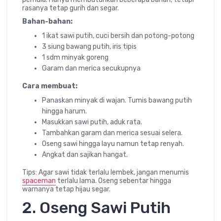
rasanya tetap gurih dan segar.
Bahan-bahan:
1 ikat sawi putih, cuci bersih dan potong-potong
3 siung bawang putih, iris tipis
1 sdm minyak goreng
Garam dan merica secukupnya
Cara membuat:
Panaskan minyak di wajan. Tumis bawang putih
hingga harum.
Masukkan sawi putih, aduk rata.
Tambahkan garam dan merica sesuai selera.
Oseng sawi hingga layu namun tetap renyah.
Angkat dan sajikan hangat.
Tips: Agar sawi tidak terlalu lembek, jangan menumis
spaceman
terlalu lama. Oseng sebentar hingga
warnanya tetap hijau segar.
2. Oseng Sawi Putih