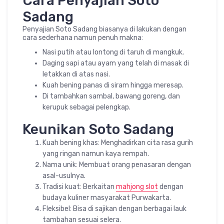
Cara Penyajian Soto
Sadang
Penyajian Soto Sadang biasanya di lakukan dengan
cara sederhana namun penuh makna:
Nasi putih atau lontong di taruh di mangkuk.
Daging sapi atau ayam yang telah di masak di
letakkan di atas nasi.
Kuah bening panas di siram hingga meresap.
Di tambahkan sambal, bawang goreng, dan
kerupuk sebagai pelengkap.
Keunikan Soto Sadang
Kuah bening khas: Menghadirkan cita rasa gurih
yang ringan namun kaya rempah.
Nama unik: Membuat orang penasaran dengan
asal-usulnya.
Tradisi kuat: Berkaitan
mahjong slot
dengan
budaya kuliner masyarakat Purwakarta.
Fleksibel: Bisa di sajikan dengan berbagai lauk
tambahan sesuai selera.