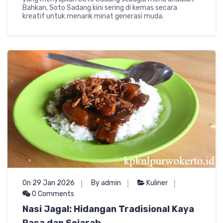
Bahkan, Soto Sadang kini sering di kemas secara
kreatif untuk menarik minat generasi muda.
On 29 Jan 2026
By admin
Kuliner
0 Comments
Nasi Jagal: Hidangan Tradisional Kaya
Rasa dan Sejarah