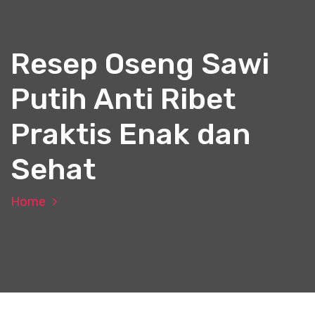
n
t
Resep Oseng Sawi
Putih Anti Ribet
Praktis Enak dan
Sehat
Home