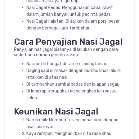
balado, atau ayam goreng.
Nasi Jagal Pedas: Menggunakan cabai rawit
dalam jumlah banyak untuk pecinta pedas.
Nasi Jagal Hajatan: Di sajikan dalam porsi besar
dengan berbagai lauk tambahan.
Cara Penyajian Nasi Jagal
Penyajian nasi jagal biasanya di lakukan dengan cara
sederhana namun penuh makna:
Nasi putih hangat di taruh di piring besar.
Daging sapi di masak dengan bumbu khas lalu di
letakkan di atas nasi.
Di tambahkan sambal pedas dan lalapan segar.
Di lengkapi kerupuk atau pelengkap lain sesuai
selera.
Keunikan Nasi Jagal
Nama unik: Membuat orang penasaran dengan
asal-usulnya.
Kaya rempah: Menghadirkan cita rasa khas