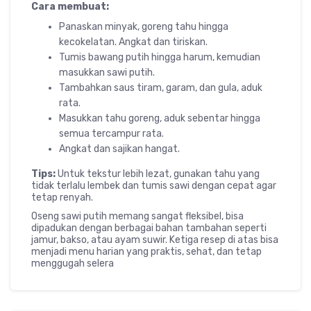
Cara membuat:
Panaskan minyak, goreng tahu hingga
kecokelatan. Angkat dan tiriskan.
Tumis bawang putih hingga harum, kemudian
masukkan sawi putih.
Tambahkan saus tiram, garam, dan gula, aduk
rata.
Masukkan tahu goreng, aduk sebentar hingga
semua tercampur rata.
Angkat dan sajikan hangat.
Tips:
Untuk tekstur lebih lezat, gunakan tahu yang
tidak terlalu lembek dan tumis sawi dengan cepat agar
tetap renyah.
Oseng sawi putih memang sangat fleksibel, bisa
dipadukan dengan berbagai bahan tambahan seperti
jamur, bakso, atau ayam suwir. Ketiga resep di atas bisa
menjadi menu harian yang praktis, sehat, dan tetap
menggugah selera