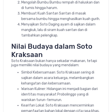
Mengolah Bumbu Bumbu rempah di haluskan dan
di tumis hingga harum.
Membuat Kuah Santan Santan di masak
bersama bumbu hingga menghasilkan kuah gurih.
Menyajikan Soto Daging ayam di sajikan dalam
mangkuk, lalu di siram kuah santan dan di
tambahkan pelengkap.
Nilai Budaya dalam Soto
Kraksaan
Soto Kraksaan bukan hanya sekadar makanan, tetapi
juga memiliki nilai budaya yang mendalam:
Simbol Kebersamaan: Soto Kraksaan sering di
sajikan dalam acara keluarga, melambangkan
kehangatan dan kebersamaan.
Warisan Kuliner: Hidangan ini menjadi bagian dari
identitas masyarakat Probolinggo yang di
wariskan turun-temurun.
Kearifan Lokal: Soto Kraksaan mencerminkan
pemanfaatan bahan lokal dengan cita rasa khas.