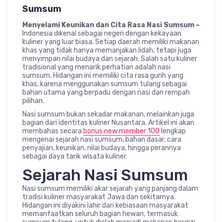
Sumsum
Menyelami Keunikan dan Cita Rasa Nasi Sumsum –
Indonesia dikenal sebagai negeri dengan kekayaan
kuliner yang luar biasa. Setiap daerah memiliki makanan
khas yang tidak hanya memanjakan lidah, tetapi juga
menyimpan nilai budaya dan sejarah. Salah satu kuliner
tradisional yang menarik perhatian adalah nasi
sumsum. Hidangan ini memiliki cita rasa gurih yang
khas, karena menggunakan sumsum tulang sebagai
bahan utama yang berpadu dengan nasi dan rempah
pilihan.
Nasi sumsum bukan sekadar makanan, melainkan juga
bagian dari identitas kuliner Nusantara. Artikel ini akan
membahas secara
bonus new member 100
lengkap
mengenai sejarah nasi sumsum, bahan dasar, cara
penyajian, keunikan, nilai budaya, hingga perannya
sebagai daya tarik wisata kuliner.
Sejarah Nasi Sumsum
Nasi sumsum memiliki akar sejarah yang panjang dalam
tradisi kuliner masyarakat Jawa dan sekitarnya.
Hidangan ini diyakini lahir dari kebiasaan masyarakat
memanfaatkan seluruh bagian hewan, termasuk