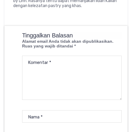
by Linn. Rasanya tentu dapat memanjakan lidah Kalian
dengan kelezatan pastry yang khas.
Tinggalkan Balasan
Alamat email Anda tidak akan dipublikasikan.
Ruas yang wajib ditandai
*
Komentar
*
Nama
*