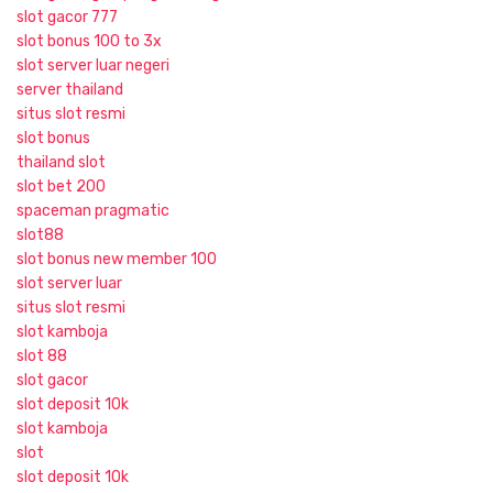
slot gacor 777
slot bonus 100 to 3x
slot server luar negeri
server thailand
situs slot resmi
slot bonus
thailand slot
slot bet 200
spaceman pragmatic
slot88
slot bonus new member 100
slot server luar
situs slot resmi
slot kamboja
slot 88
slot gacor
slot deposit 10k
slot kamboja
slot
slot deposit 10k