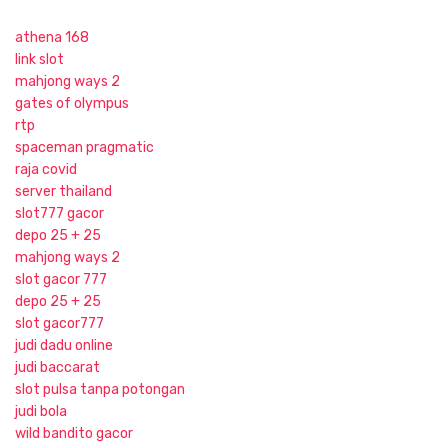
athena 168
link slot
mahjong ways 2
gates of olympus
rtp
spaceman pragmatic
raja covid
server thailand
slot777 gacor
depo 25 + 25
mahjong ways 2
slot gacor 777
depo 25 + 25
slot gacor777
judi dadu online
judi baccarat
slot pulsa tanpa potongan
judi bola
wild bandito gacor