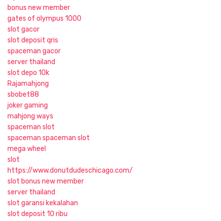
bonus new member
gates of olympus 1000
slot gacor
slot deposit qris
spaceman gacor
server thailand
slot depo 10k
Rajamahjong
sbobet88
joker gaming
mahjong ways
spaceman slot
spaceman
spaceman slot
mega wheel
slot
https://www.donutdudeschicago.com/
slot bonus new member
server thailand
slot garansi kekalahan
slot deposit 10 ribu