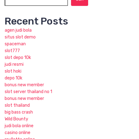
Recent Posts
agen judi bola
situs slot demo
spaceman
slot777
slot depo 10k
judi resmi
slot hoki
depo 10k
bonus new member
slot server thailand no 1
bonus new member
slot thailand
big bass crash
Wild Bounty
judi bola online
casino online