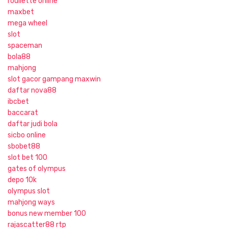
roullette online
maxbet
mega wheel
slot
spaceman
bola88
mahjong
slot gacor gampang maxwin
daftar nova88
ibcbet
baccarat
daftar judi bola
sicbo online
sbobet88
slot bet 100
gates of olympus
depo 10k
olympus slot
mahjong ways
bonus new member 100
rajascatter88 rtp