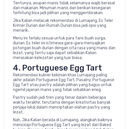
Tentunya, asupan manis tidak selamanya wajib berasal
dari makanan. Minuman manis dan berikan kesegaran
terhitung bisa jadi pilihan yang menggembirakan.
Jika Kalian melacak rekomendasi di Lumajang, Es Teler
Krimer Durian dari Rumah Durian bisa jadi opsi yang
menarik.
Menu ini terlalu sesuai untuk para fans buah surga,
durian. Es teler ini istimewa gara-gara menyajikan
potongan buah durian dengan cita rasa yang manis dan
lezat, yang tentu saja dapat sebabkan Kalian
merasakan kelezatan yang luar biasa.
4. Portuguese Egg Tart
Rekomendasi kuliner kekinian khas Lumajang paling
akhir adalah Portuguese Egg Tart. Pasalny, Portuguese
Egg Tart atau pastry adalah pilihan yang bagus untuk
ngemil jajanan manis yang tidak sebabkan eneg.
Pastry sudah jadi tren yang tenar dalam beberapa
waktu terakhir, terutama dengan kreativitas banyak
penjaja lokal dalam menciptakan olahan pastry yang
lezat.
Nah, Jika Kalian berada di Lumajang, alangkah baiknya
mencicipi Portuguese Egg Tart yang lezat dari Baked