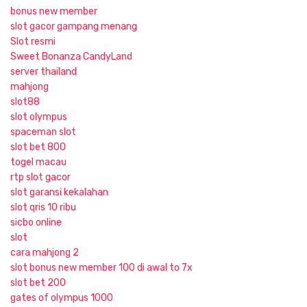
bonus new member
slot gacor gampang menang
Slot resmi
Sweet Bonanza CandyLand
server thailand
mahjong
slot88
slot olympus
spaceman slot
slot bet 800
togel macau
rtp slot gacor
slot garansi kekalahan
slot qris 10 ribu
sicbo online
slot
cara mahjong 2
slot bonus new member 100 di awal to 7x
slot bet 200
gates of olympus 1000