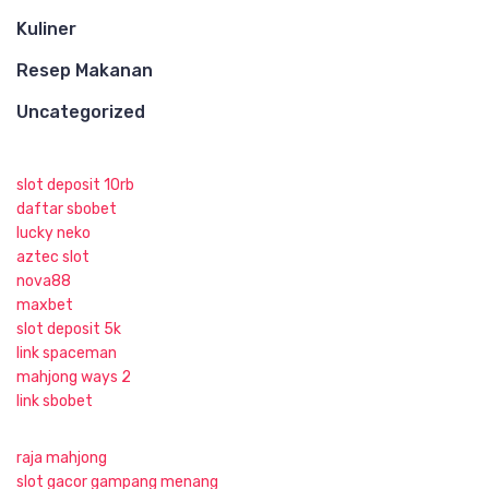
Kuliner
Resep Makanan
Uncategorized
slot deposit 10rb
daftar sbobet
lucky neko
aztec slot
nova88
maxbet
slot deposit 5k
link spaceman
mahjong ways 2
link sbobet
raja mahjong
slot gacor gampang menang