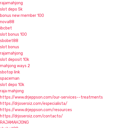
rajamahjong
slot depo 5k
bonus new member 100
nova88
ibcbet
slot bonus 100
sbobet88
slot bonus
rajamahjong
slot deposit 10k
mahjong ways 2
sbotop link
spaceman
slot depo 10k
raja mahjong
https://www.drjeppson.com/our-services--treatments
https://drjoseroiz.com/especialista/
https://www.drjeppson.com/resources
https://drjoseroiz.com/contacto/
RAJAMAHJONG