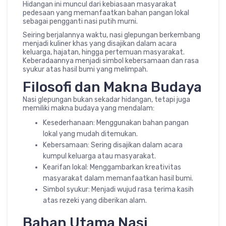
Hidangan ini muncul dari kebiasaan masyarakat
pedesaan yang memanfaatkan bahan pangan lokal
sebagai pengganti nasi putih murni.
Seiring berjalannya waktu, nasi glepungan berkembang
menjadi kuliner khas yang disajikan dalam acara
keluarga, hajatan, hingga pertemuan masyarakat.
Keberadaannya menjadi simbol kebersamaan dan rasa
syukur atas hasil bumi yang melimpah.
Filosofi dan Makna Budaya
Nasi glepungan bukan sekadar hidangan, tetapi juga
memiliki makna budaya yang mendalam:
Kesederhanaan: Menggunakan bahan pangan
lokal yang mudah ditemukan.
Kebersamaan: Sering disajikan dalam acara
kumpul keluarga atau masyarakat.
Kearifan lokal: Menggambarkan kreativitas
masyarakat dalam memanfaatkan hasil bumi.
Simbol syukur: Menjadi wujud rasa terima kasih
atas rezeki yang diberikan alam.
Bahan Utama Nasi