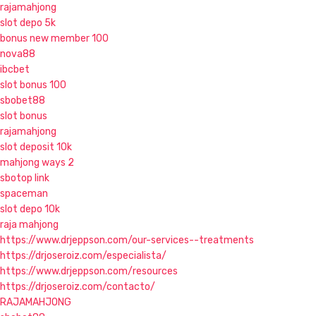
rajamahjong
slot depo 5k
bonus new member 100
nova88
ibcbet
slot bonus 100
sbobet88
slot bonus
rajamahjong
slot deposit 10k
mahjong ways 2
sbotop link
spaceman
slot depo 10k
raja mahjong
https://www.drjeppson.com/our-services--treatments
https://drjoseroiz.com/especialista/
https://www.drjeppson.com/resources
https://drjoseroiz.com/contacto/
RAJAMAHJONG