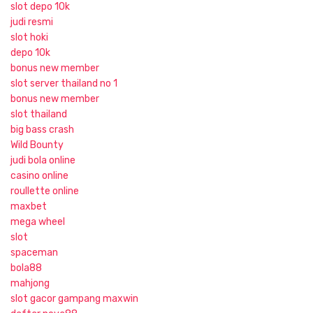
slot depo 10k
judi resmi
slot hoki
depo 10k
bonus new member
slot server thailand no 1
bonus new member
slot thailand
big bass crash
Wild Bounty
judi bola online
casino online
roullette online
maxbet
mega wheel
slot
spaceman
bola88
mahjong
slot gacor gampang maxwin