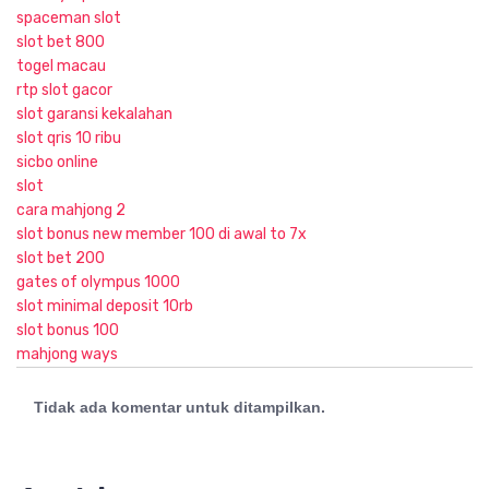
spaceman slot
slot bet 800
togel macau
rtp slot gacor
slot garansi kekalahan
slot qris 10 ribu
sicbo online
slot
cara mahjong 2
slot bonus new member 100 di awal to 7x
slot bet 200
gates of olympus 1000
slot minimal deposit 10rb
slot bonus 100
mahjong ways
Tidak ada komentar untuk ditampilkan.