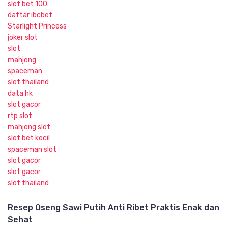
slot bet 100
daftar ibcbet
Starlight Princess
joker slot
slot
mahjong
spaceman
slot thailand
data hk
slot gacor
rtp slot
mahjong slot
slot bet kecil
spaceman slot
slot gacor
slot gacor
slot thailand
Resep Oseng Sawi Putih Anti Ribet Praktis Enak dan
Sehat