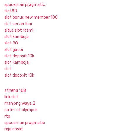
spaceman pragmatic
slot88
slot bonus new member 100
slot server luar
situs slot resmi
slot kamboja
slot 88
slot gacor
slot deposit 10k
slot kamboja
slot
slot deposit 10k
athena 168
link slot
mahjong ways 2
gates of olympus
rtp
spaceman pragmatic
raja covid