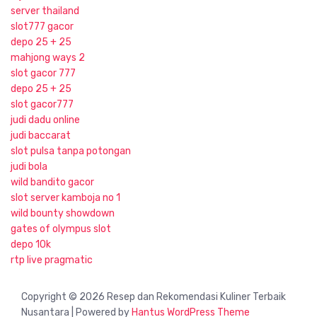
server thailand
slot777 gacor
depo 25 + 25
mahjong ways 2
slot gacor 777
depo 25 + 25
slot gacor777
judi dadu online
judi baccarat
slot pulsa tanpa potongan
judi bola
wild bandito gacor
slot server kamboja no 1
wild bounty showdown
gates of olympus slot
depo 10k
rtp live pragmatic
Copyright © 2026 Resep dan Rekomendasi Kuliner Terbaik
Nusantara | Powered by
Hantus WordPress Theme