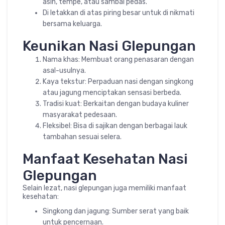
asin, tempe, atau sambal pedas.
Di letakkan di atas piring besar untuk di nikmati
bersama keluarga.
Keunikan Nasi Glepungan
Nama khas: Membuat orang penasaran dengan
asal-usulnya.
Kaya tekstur: Perpaduan nasi dengan singkong
atau jagung menciptakan sensasi berbeda.
Tradisi kuat: Berkaitan dengan budaya kuliner
masyarakat pedesaan.
Fleksibel: Bisa di sajikan dengan berbagai lauk
tambahan sesuai selera.
Manfaat Kesehatan Nasi
Glepungan
Selain lezat, nasi glepungan juga memiliki manfaat
kesehatan:
Singkong dan jagung: Sumber serat yang baik
untuk pencernaan.