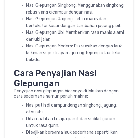
Nasi Glepungan Singkong: Menggunakan singkong
rebus yang dicampur dengan nasi.
Nasi Glepungan Jagung: Lebih manis dan
bertekstur kasar dengan tambahan jagung pipil.
Nasi Glepungan Ubi: Memberikan rasa manis alami
dari ubi jalar.
Nasi Glepungan Modern: Di kreasikan dengan lauk
kekinian seperti ayam goreng tepung atau telur
balado.
Cara Penyajian Nasi
Glepungan
Penyajian nasi glepungan biasanya di lakukan dengan
cara sederhana namun penuh makna:
Nasi putih di campur dengan singkong, jagung,
atau ubi.
Ditambahkan kelapa parut dan sedikit garam
untuk rasa gurih.
Di sajikan bersama lauk sederhana seperti ikan