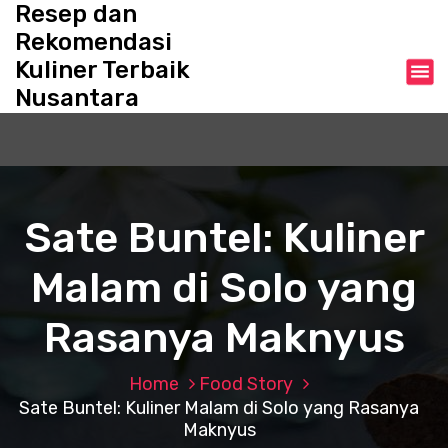
Resep dan
S
k
Rekomendasi
i
Kuliner Terbaik
p
Nusantara
t
o
c
o
n
t
Sate Buntel: Kuliner
e
n
Malam di Solo yang
t
Rasanya Maknyus
Home
Food Story
Sate Buntel: Kuliner Malam di Solo yang Rasanya
Maknyus