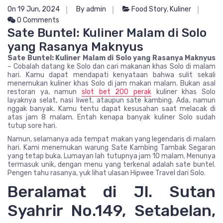
On 19 Jun, 2024
By admin
Food Story
,
Kuliner
0 Comments
Sate Buntel: Kuliner Malam di Solo
yang Rasanya Maknyus
Sate Buntel: Kuliner Malam di Solo yang Rasanya Maknyus
– Cobalah datang ke Solo dan cari makanan khas Solo di malam
hari. Kamu dapat mendapati kenyataan bahwa sulit sekali
menemukan kuliner khas Solo di jam makan malam. Bukan asal
restoran ya, namun
slot bet 200 perak
kuliner khas Solo
layaknya selat, nasi liwet, ataupun sate kambing. Ada, namun
nggak banyak. Kamu tentu dapat kesusahan saat melacak di
atas jam 8 malam. Entah kenapa banyak kuliner Solo sudah
tutup sore hari.
Namun, selamanya ada tempat makan yang legendaris di malam
hari. Kami menemukan warung Sate Kambing Tambak Segaran
yang tetap buka. Lumayan lah tutupnya jam 10 malam. Menunya
termasuk unik, dengan menu yang terkenal adalah sate buntel.
Pengen tahu rasanya, yuk lihat ulasan Hipwee Travel dari Solo.
Beralamat di Jl. Sutan
Syahrir No.149, Setabelan,