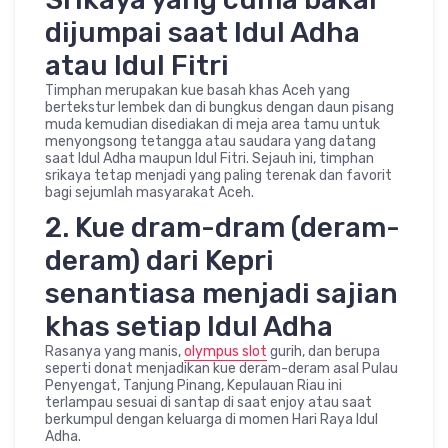
dijumpai saat Idul Adha
atau Idul Fitri
Timphan merupakan kue basah khas Aceh yang
bertekstur lembek dan di bungkus dengan daun pisang
muda kemudian disediakan di meja area tamu untuk
menyongsong tetangga atau saudara yang datang
saat Idul Adha maupun Idul Fitri. Sejauh ini, timphan
srikaya tetap menjadi yang paling terenak dan favorit
bagi sejumlah masyarakat Aceh.
2. Kue dram-dram (deram-
deram) dari Kepri
senantiasa menjadi sajian
khas setiap Idul Adha
Rasanya yang manis,
olympus slot
gurih, dan berupa
seperti donat menjadikan kue deram-deram asal Pulau
Penyengat, Tanjung Pinang, Kepulauan Riau ini
terlampau sesuai di santap di saat enjoy atau saat
berkumpul dengan keluarga di momen Hari Raya Idul
Adha.