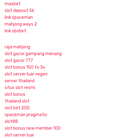
maxbet
slot deposit 5k
link spaceman
mahjong ways 2
link sbobet
raja mahjong
slot gacor gampang menang
slot gacor 777
slot bonus 100 to 3x
slot server luar negeri
server thailand
situs slot resmi
slot bonus
thailand slot
slot bet 200
spaceman pragmatic
slot88
slot bonus new member 100
slot server luar