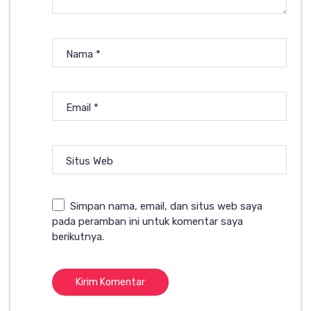
Nama
*
Email
*
Situs Web
Simpan nama, email, dan situs web saya
pada peramban ini untuk komentar saya
berikutnya.