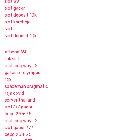
slot 88
slot gacor
slot deposit 10k
slot kamboja
slot
slot deposit 10k
athena 168
link slot
mahjong ways 2
gates of olympus
rtp
spaceman pragmatic
raja covid
server thailand
slot777 gacor
depo 25 + 25
mahjong ways 2
slot gacor 777
depo 25 + 25