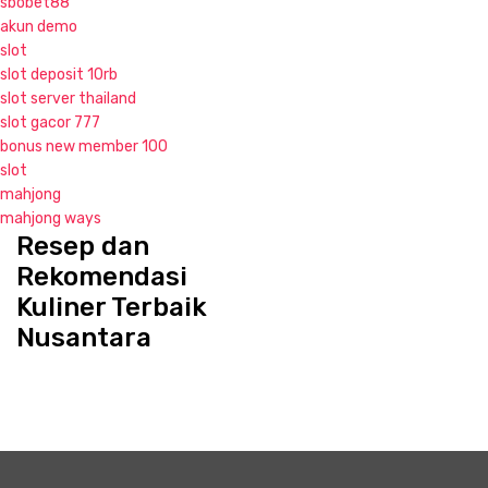
sbobet88
akun demo
slot
slot deposit 10rb
slot server thailand
slot gacor 777
bonus new member 100
slot
mahjong
mahjong ways
Resep dan
S
k
Rekomendasi
i
Kuliner Terbaik
p
Nusantara
t
o
c
o
n
t
e