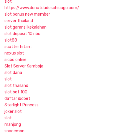
slot
https://www.donutdudeschicago.com/
slot bonus new member
server thailand
slot garansi kekalahan
slot deposit 10 ribu
slot88
scatter hitam
nexus slot
sicbo online
Slot Server Kamboja
slot dana
slot
slot thailand
slot bet 100
daftar ibcbet
Starlight Princess
joker slot
slot
mahjong
spaceman