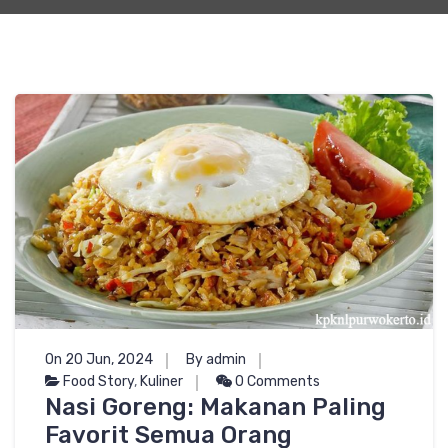
On 20 Jun, 2024
By admin
Food Story
,
Kuliner
0 Comments
Nasi Goreng: Makanan Paling
Favorit Semua Orang