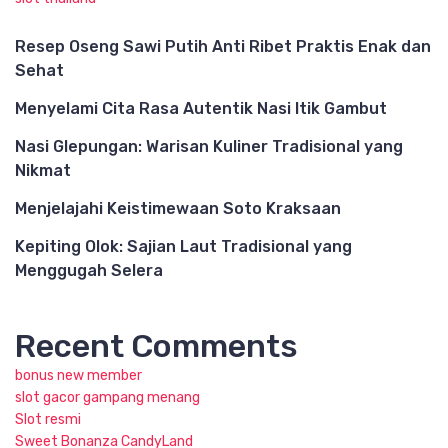
Resep Oseng Sawi Putih Anti Ribet Praktis Enak dan
Sehat
Menyelami Cita Rasa Autentik Nasi Itik Gambut
Nasi Glepungan: Warisan Kuliner Tradisional yang
Nikmat
Menjelajahi Keistimewaan Soto Kraksaan
Kepiting Olok: Sajian Laut Tradisional yang
Menggugah Selera
Recent Comments
bonus new member
slot gacor gampang menang
Slot resmi
Sweet Bonanza CandyLand