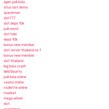
agen judi bola
situs slot demo
spaceman
slot777
slot depo 10k
judi resmi
slot hoki
depo 10k
bonus new member
slot server thailand no 1
bonus new member
slot thailand
big bass crash
Wild Bounty
judi bola online
casino online
roullette online
maxbet
mega wheel
slot