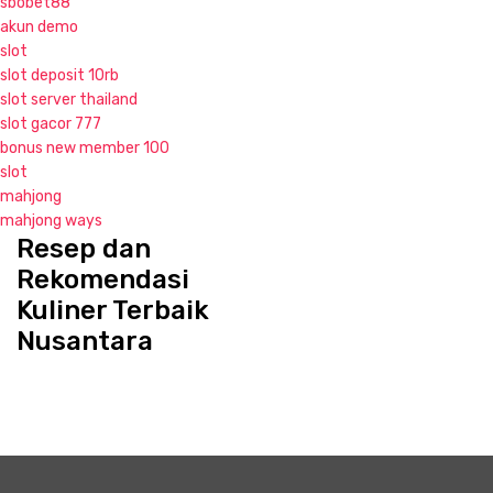
sbobet88
akun demo
slot
slot deposit 10rb
slot server thailand
slot gacor 777
bonus new member 100
slot
mahjong
mahjong ways
Resep dan
S
k
Rekomendasi
i
Kuliner Terbaik
p
Nusantara
t
o
c
o
n
t
e