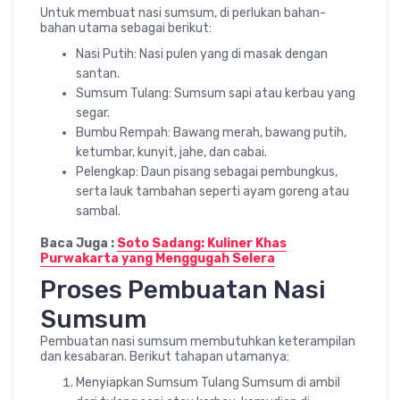
Untuk membuat nasi sumsum, di perlukan bahan-
bahan utama sebagai berikut:
Nasi Putih: Nasi pulen yang di masak dengan
santan.
Sumsum Tulang: Sumsum sapi atau kerbau yang
segar.
Bumbu Rempah: Bawang merah, bawang putih,
ketumbar, kunyit, jahe, dan cabai.
Pelengkap: Daun pisang sebagai pembungkus,
serta lauk tambahan seperti ayam goreng atau
sambal.
Baca Juga :
Soto Sadang: Kuliner Khas
Purwakarta yang Menggugah Selera
Proses Pembuatan Nasi
Sumsum
Pembuatan nasi sumsum membutuhkan keterampilan
dan kesabaran. Berikut tahapan utamanya:
Menyiapkan Sumsum Tulang Sumsum di ambil