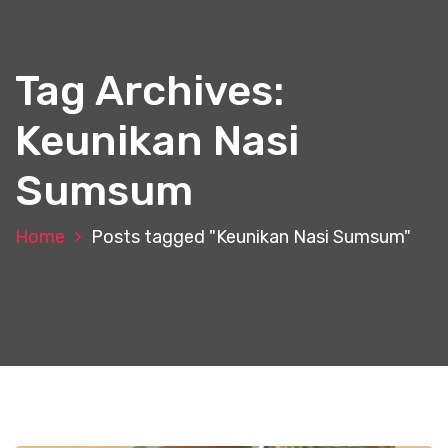
n
t
Tag Archives:
Keunikan Nasi
Sumsum
Home
Posts tagged "Keunikan Nasi Sumsum"