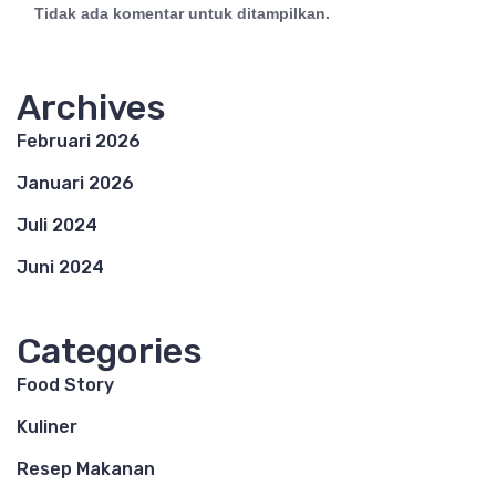
Tidak ada komentar untuk ditampilkan.
Archives
Februari 2026
Januari 2026
Juli 2024
Juni 2024
Categories
Food Story
Kuliner
Resep Makanan