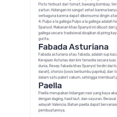
Pisto terbuat dari tomat, bawang bombay, tero
zaitun. Hidangan ini sangat sehat karena bany
serbaguna karena dapat dikonsumsi dingin ata
4. Pulpo a la gallega Pulpo a la gallega adalah 
Spanyol. Makanan khas Spanyol ini dibuat dari g
gallega secara tradisional disajikan di piring k
gurita.
Fabada Asturiana
Fabada asturiana atau fabada, adalah sup kaca
Kerajaan Asturias dan kini tersedia secara lua
dunia. Resep fabada khas Spanyol terdiri dari k
darah), chorizo (sosis berbumbu paprika), dan t
dalam satu paket vakum, sehingga membuat pe
Paella
Paella merupakan hidangan nasi yang kaya aka
dengan daging, hasil laut, dan sayuran. Berasal
wilayah Valencia. Bahan paella dapat bervaria
pembuatannya.