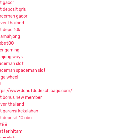
ot gacor
t deposit qris
aceman gacor
rver thailand
ot depo 10k
jamahjong
obet88
ker gaming
hjong ways
aceman slot
aceman
spaceman slot
ga wheel
t
tps://www.donutdudeschicago.com/
ot bonus new member
rver thailand
ot garansi kekalahan
t deposit 10 ribu
ot88
atter hitam