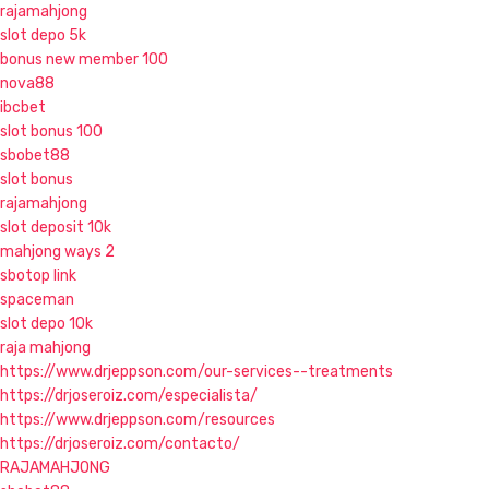
rajamahjong
slot depo 5k
bonus new member 100
nova88
ibcbet
slot bonus 100
sbobet88
slot bonus
rajamahjong
slot deposit 10k
mahjong ways 2
sbotop link
spaceman
slot depo 10k
raja mahjong
https://www.drjeppson.com/our-services--treatments
https://drjoseroiz.com/especialista/
https://www.drjeppson.com/resources
https://drjoseroiz.com/contacto/
RAJAMAHJONG