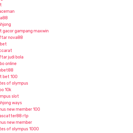
t
aceman
la88
hjong
ot gacor gampang maxwin
ftar nova88
cbet
ccarat
tar judi bola
bo online
obet88
ot bet 100
tes of olympus
po 10k
ympus slot
hjong ways
nus new member 100
jascatter88 rtp
nus new member
tes of olympus 1000