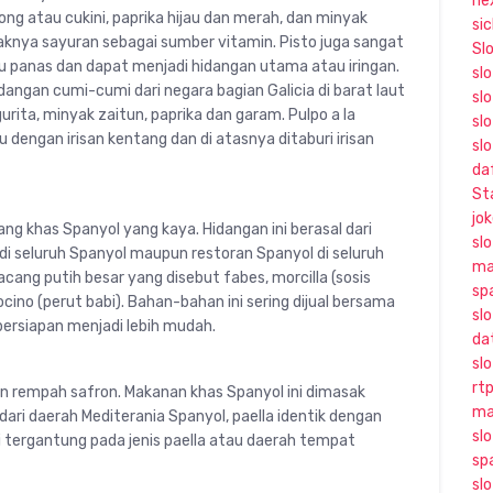
ne
ng atau cukini, paprika hijau dan merah, dan minyak
sic
aknya sayuran sebagai sumber vitamin. Pisto juga sangat
Sl
u panas dan dapat menjadi hidangan utama atau iringan.
sl
hidangan cumi-cumi dari negara bagian Galicia di barat laut
slo
urita, minyak zaitun, paprika dan garam. Pulpo a la
slo
ayu dengan irisan kentang dan di atasnya ditaburi irisan
sl
da
St
jok
ng khas Spanyol yang kaya. Hidangan ini berasal dari
slo
s di seluruh Spanyol maupun restoran Spanyol di seluruh
ma
acang putih besar yang disebut fabes, morcilla (sosis
sp
ocino (perut babi). Bahan-bahan ini sering dijual bersama
slo
rsiapan menjadi lebih mudah.
da
sl
rtp
n rempah safron. Makanan khas Spanyol ini dimasak
ma
 dari daerah Mediterania Spanyol, paella identik dengan
slo
si tergantung pada jenis paella atau daerah tempat
sp
sl