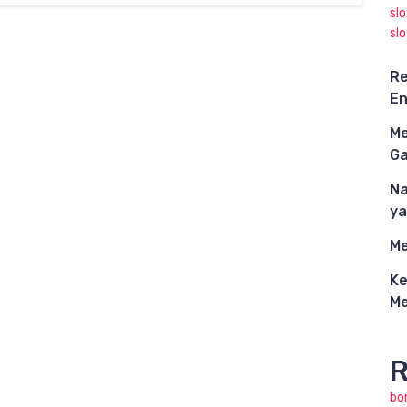
sl
slo
Re
En
Me
G
Na
ya
Me
Ke
Me
R
bo