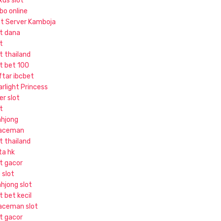
xus slot
bo online
ot Server Kamboja
ot dana
t
t thailand
ot bet 100
ftar ibcbet
arlight Princess
er slot
t
hjong
aceman
t thailand
ta hk
ot gacor
 slot
hjong slot
t bet kecil
aceman slot
ot gacor