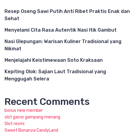
Resep Oseng Sawi Putih Anti Ribet Praktis Enak dan
Sehat
Menyelami Cita Rasa Autentik Nasi Itik Gambut
Nasi Glepungan: Warisan Kuliner Tradisional yang
Nikmat
Menjelajahi Keistimewaan Soto Kraksaan
Kepiting Olok: Sajian Laut Tradisional yang
Menggugah Selera
Recent Comments
bonus new member
slot gacor gampang menang
Slot resmi
Sweet Bonanza CandyLand