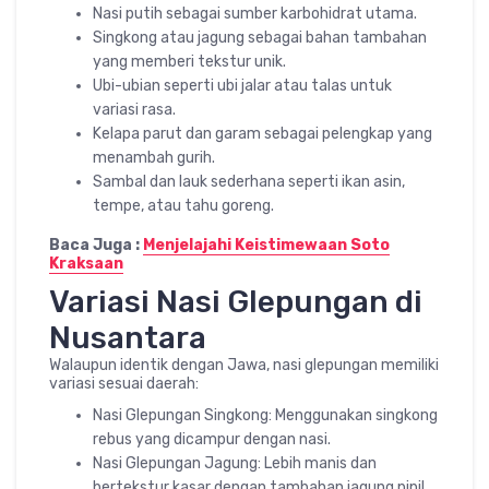
Nasi putih sebagai sumber karbohidrat utama.
Singkong atau jagung sebagai bahan tambahan
yang memberi tekstur unik.
Ubi-ubian seperti ubi jalar atau talas untuk
variasi rasa.
Kelapa parut dan garam sebagai pelengkap yang
menambah gurih.
Sambal dan lauk sederhana seperti ikan asin,
tempe, atau tahu goreng.
Baca Juga :
Menjelajahi Keistimewaan Soto
Kraksaan
Variasi Nasi Glepungan di
Nusantara
Walaupun identik dengan Jawa, nasi glepungan memiliki
variasi sesuai daerah:
Nasi Glepungan Singkong: Menggunakan singkong
rebus yang dicampur dengan nasi.
Nasi Glepungan Jagung: Lebih manis dan
bertekstur kasar dengan tambahan jagung pipil.