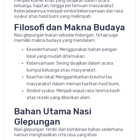
menjadi kuliner khas yang disajikan dalam acara
keluarga, hajatan, hingga pertemuan masyarakat.
Keberadaannya menjadi simbol kebersamaan dan rasa
syukur atas hasil bumi yang melimpah.
Filosofi dan Makna Budaya
Nasi glepungan bukan sekadar hidangan, tetapi juga
memiliki makna budaya yang mendalam:
Kesederhanaan: Menggunakan bahan pangan
lokal yang mudah ditemukan.
Kebersamaan: Sering disajikan dalam acara
kumpul keluarga atau masyarakat.
Kearifan lokal: Menggambarkan kreativitas
masyarakat dalam memanfaatkan hasil bumi.
Simbol syukur: Menjadi wujud rasa terima kasih
atas rezeki yang diberikan alam.
Bahan Utama Nasi
Glepungan
Nasi glepungan terdiri dari kombinasi bahan sederhana
namun menghasilkan cita rasa yang khas: