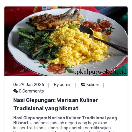
On 29 Jan 2026
By admin
Kuliner
0 Comments
Nasi Glepungan: Warisan Kuliner
Tradisional yang Nikmat
Nasi Glepungan: Warisan Kuliner Tradisional yang
Nikmat –
Indonesia adalah negeri yang kaya akan
kuliner tradisional, dan setiap daerah memiliki sajian