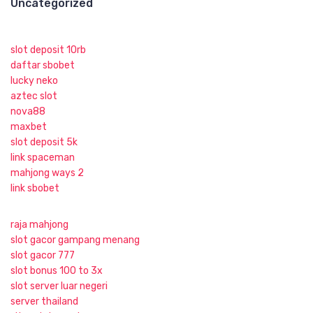
Uncategorized
slot deposit 10rb
daftar sbobet
lucky neko
aztec slot
nova88
maxbet
slot deposit 5k
link spaceman
mahjong ways 2
link sbobet
raja mahjong
slot gacor gampang menang
slot gacor 777
slot bonus 100 to 3x
slot server luar negeri
server thailand