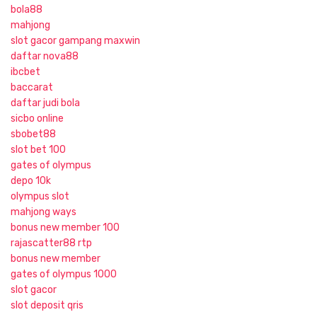
bola88
mahjong
slot gacor gampang maxwin
daftar nova88
ibcbet
baccarat
daftar judi bola
sicbo online
sbobet88
slot bet 100
gates of olympus
depo 10k
olympus slot
mahjong ways
bonus new member 100
rajascatter88 rtp
bonus new member
gates of olympus 1000
slot gacor
slot deposit qris