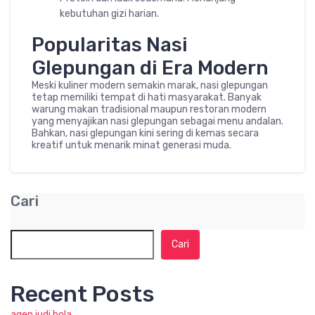
kebutuhan gizi harian.
Popularitas Nasi
Glepungan di Era Modern
Meski kuliner modern semakin marak, nasi glepungan
tetap memiliki tempat di hati masyarakat. Banyak
warung makan tradisional maupun restoran modern
yang menyajikan nasi glepungan sebagai menu andalan.
Bahkan, nasi glepungan kini sering di kemas secara
kreatif untuk menarik minat generasi muda.
Cari
Cari
Recent Posts
agen judi bola